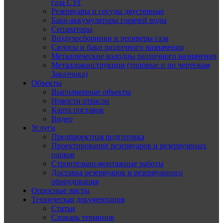
газа СУГ
Резервуары и сосуды двустенные
Баки-аккумуляторы горячей воды
Сепараторы
Воздухосборники и ресиверы газа
Силосы и баки различного назначения
Металлические колодцы различного назначения
Металлоконструкции (типовые и по чертежам
Заказчика)
Объекты
Выполненные объекты
Новости отрасли
Карта поставок
Видео
Услуги
Предпроектная подготовка
Проектирование резервуаров и резервуарных
парков
Строительно-монтажные работы
Доставка резервуаров и резервуарного
оборудования
Опросные листы
Техническая документация
Статьи
Словарь терминов