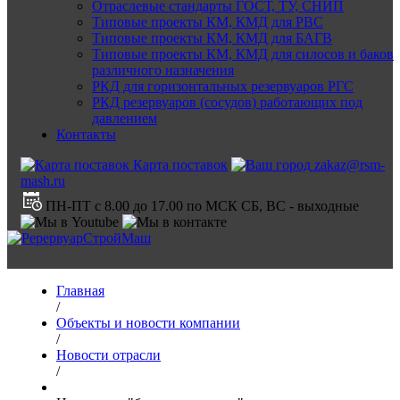
Отраслевые стандарты ГОСТ, ТУ, СНИП
Типовые проекты КМ, КМД для РВС
Типовые проекты КМ, КМД для БАГВ
Типовые проекты КМ, КМД для силосов и баков
различного назначения
РКД для горизонтальных резервуаров РГС
РКД резервуаров (сосудов) работающих под
давлением
Контакты
Карта поставок
zakaz@rsm-
mash.ru
ПН-ПТ с 8.00 до 17.00 по МСК СБ, ВС - выходные
Главная
/
Объекты и новости компании
/
Новости отрасли
/