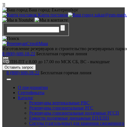
]]
Ваш город:
Екатеринбург
Карта поставок
zakaz@rsm-mash.
Изготовление резервуаров и строительство резервуарных парко
8 (800) 600-18-22
Бесплатная горячая линия
ПН-ПТ с 8.00 до 17.00 по МСК СБ, ВС - выходные
Оставить запрос
8 (800) 600-18-22
Бесплатная горячая линия
О предприятии
Сертификаты
Каталог
Резервуары вертикальные РВС
Резервуары горизонтальные РГС
Резервуары горизонтальные подземные РГСП
Емкости подземные дренажные ЕП/ЕПП
Сосуды (газгольдеры) для хранения сжиженного