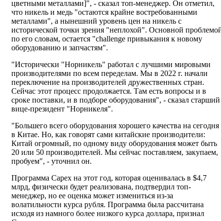
цветными металлами]", - сказал топ-менеджер. Он отметил,
что никель и медь "остаются крайне востребованными
металлами", а нынешний уровень цен на никель с
исторической точки зрения "неплохой". Основной проблемой
по его словам, остается "challenge привыкания к новому
оборудованию и запчастям".
"Исторически "Норникель" работал с лучшими мировыми
производителями по всем переделам. Мы в 2022 г. начали
переключение на производителей дружественных стран.
Сейчас этот процесс продолжается. Там есть вопросы и в
сроке поставки, и в подборе оборудования", - сказал старший
вице-президент "Норникеля".
"Большего всего оборудования хорошего качества на сегодня
в Китае. Но, как говорят сами китайские производители:
Китай огромный, по одному виду оборудования может быть
20 или 50 производителей. Мы сейчас поставляем, закупаем,
пробуем", - уточнил он.
Программа Capex на этот год, которая оценивалась в $4,7
млрд, физически будет реализована, подтвердил топ-
менеджер, но ее оценка может измениться из-за
волатильности курса рубля. Программа была рассчитана
исходя из намного более низкого курса доллара, признал