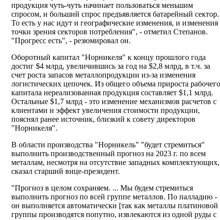
продукция чуть-чуть начинает пользоваться меньшим
спросом, и больший спрос предъявляется батарейный сектор.
То есть у нас идут и географические изменения, и изменения 
точки зрения секторов потребления", - отметил Степанов.
"Прогресс есть", - резюмировал он.
Оборотный капитал "Норникеля" к концу прошлого года
достиг $4 млрд, увеличившись за год на $2,8 млрд, в т.ч. за
счет роста запасов металлопродукции из-за изменения
логистических цепочек. Из общего объема прироста рабочег
капитала нереализованная продукция составляет $1,1 млрд.
Остальные $1,7 млрд - это изменение механизмов расчетов с
клиентами и эффект увеличения стоимости продукции,
пояснял ранее источник, близкий к совету директоров
"Норникеля".
В области производства "Норникель" "будет стремиться"
выполнить производственный прогноз на 2023 г. по всем
металлам, несмотря на отсутствие западных комплектующих,
сказал старший вице-президент.
"Прогноз в целом сохраняем. ... Мы будем стремиться
выполнить прогноз по всей группе металлов. По палладию -
он выполняется автоматически [так как металлы платиновой
группы производятся попутно, извлекаются из одной руды с