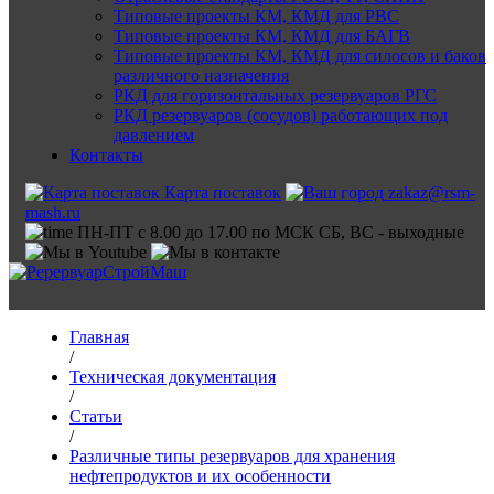
Типовые проекты КМ, КМД для РВС
Типовые проекты КМ, КМД для БАГВ
Типовые проекты КМ, КМД для силосов и баков
различного назначения
РКД для горизонтальных резервуаров РГС
РКД резервуаров (сосудов) работающих под
давлением
Контакты
Карта поставок
zakaz@rsm-
mash.ru
ПН-ПТ с 8.00 до 17.00 по МСК СБ, ВС - выходные
Главная
/
Техническая документация
/
Статьи
/
Различные типы резервуаров для хранения
нефтепродуктов и их особенности