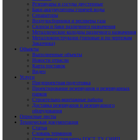
Резервуары и сосуды двустенные
Баки-аккумуляторы горячей воды
Сепараторы
Воздухосборники и ресиверы газа
Силосы и баки различного назначения
Металлические колодцы различного назначения
Металлоконструкции (типовые и по чертежам
Заказчика)
Объекты
Выполненные объекты
Новости отрасли
Карта поставок
Видео
Услуги
Предпроектная подготовка
Проектирование резервуаров и резервуарных
парков
Строительно-монтажные работы
Доставка резервуаров и резервуарного
оборудования
Опросные листы
Техническая документация
Статьи
Словарь терминов
Отраслевые стандарты ГОСТ, ТУ, СНИП