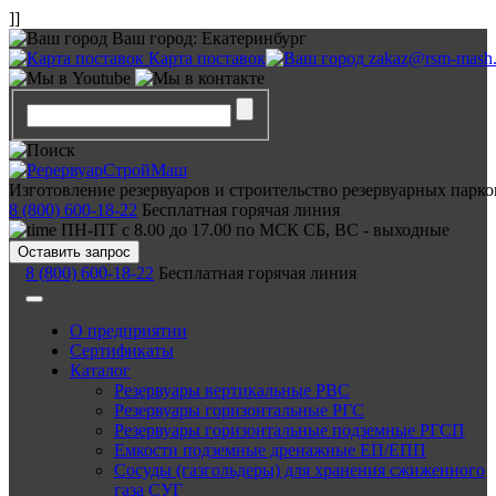
]]
Ваш город:
Екатеринбург
Карта поставок
zakaz@rsm-mash.
Изготовление резервуаров и строительство резервуарных парко
8 (800) 600-18-22
Бесплатная горячая линия
ПН-ПТ с 8.00 до 17.00 по МСК СБ, ВС - выходные
Оставить запрос
8 (800) 600-18-22
Бесплатная горячая линия
О предприятии
Сертификаты
Каталог
Резервуары вертикальные РВС
Резервуары горизонтальные РГС
Резервуары горизонтальные подземные РГСП
Емкости подземные дренажные ЕП/ЕПП
Сосуды (газгольдеры) для хранения сжиженного
газа СУГ