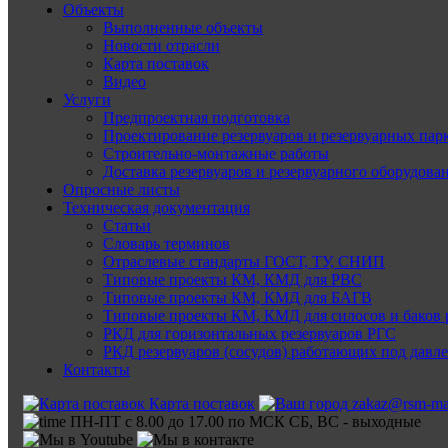
Объекты
Выполненные объекты
Новости отрасли
Карта поставок
Видео
Услуги
Предпроектная подготовка
Проектирование резервуаров и резервуарных пар
Строительно-монтажные работы
Доставка резервуаров и резервуарного оборудова
Опросные листы
Техническая документация
Статьи
Словарь терминов
Отраслевые стандарты ГОСТ, ТУ, СНИП
Типовые проекты КМ, КМД для РВС
Типовые проекты КМ, КМД для БАГВ
Типовые проекты КМ, КМД для силосов и баков 
РКД для горизонтальных резервуаров РГС
РКД резервуаров (сосудов) работающих под давл
Контакты
Карта поставок
zakaz@rsm-ma
ПН-ПТ с 8.00 до 17.00 по МСК СБ, ВС - выходные