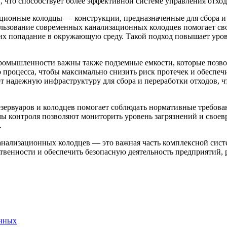
, что способствует более эффективной системе управления отхо
ационные колодцы — конструкции, предназначенные для сбора и 
ьзование современных канализационных колодцев помогает сво
их попадание в окружающую среду. Такой подход повышает уров
ромышленности важны также подземные емкости, которые позво
процесса, чтобы максимально снизить риск протечек и обеспечи
 надежную инфраструктуру для сбора и переработки отходов, ч
ервуаров и колодцев помогает соблюдать нормативные требован
 контроля позволяют мониторить уровень загрязнений и своевр
.
нализационных колодцев — это важная часть комплексной систе
ственности и обеспечить безопасную деятельность предприятий
анных