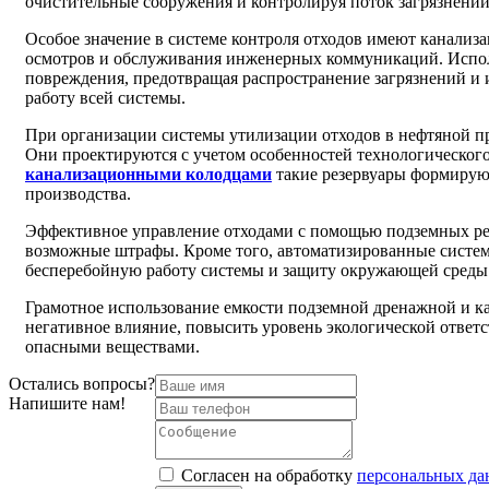
очистительные сооружения и контролируя поток загрязнений
Особое значение в системе контроля отходов имеют канализ
осмотров и обслуживания инженерных коммуникаций. Испол
повреждения, предотвращая распространение загрязнений и 
работу всей системы.
При организации системы утилизации отходов в нефтяной п
Они проектируются с учетом особенностей технологического 
канализационными колодцами
такие резервуары формируют
производства.
Эффективное управление отходами с помощью подземных рез
возможные штрафы. Кроме того, автоматизированные системы
бесперебойную работу системы и защиту окружающей среды
Грамотное использование емкости подземной дренажной и ка
негативное влияние, повысить уровень экологической ответ
опасными веществами.
Остались вопросы?
Напишите нам!
Cогласен на обработку
персональных д