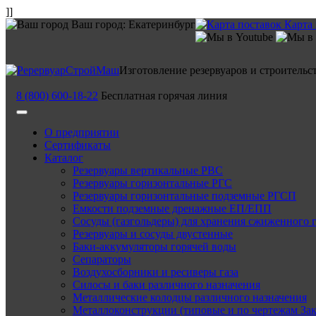
]]
Ваш город:
Екатеринбург
Карта
Изготовление резервуаров и строительс
8 (800) 600-18-22
Бесплатная горячая линия
О предприятии
Сертификаты
Каталог
Резервуары вертикальные РВС
Резервуары горизонтальные РГС
Резервуары горизонтальные подземные РГСП
Емкости подземные дренажные ЕП/ЕПП
Сосуды (газгольдеры) для хранения сжиженного 
Резервуары и сосуды двустенные
Баки-аккумуляторы горячей воды
Сепараторы
Воздухосборники и ресиверы газа
Силосы и баки различного назначения
Металлические колодцы различного назначения
Металлоконструкции (типовые и по чертежам Зак