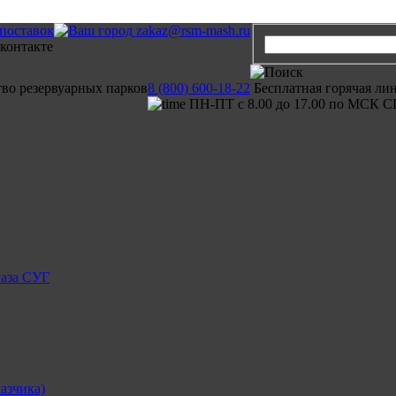
 поставок
zakaz@rsm-mash.ru
тво резервуарных парков
8 (800) 600-18-22
Бесплатная горячая ли
ПН-ПТ с 8.00 до 17.00 по МСК С
газа СУГ
азчика)