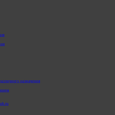
ков
ния
различного назначения
ением
sh.ru