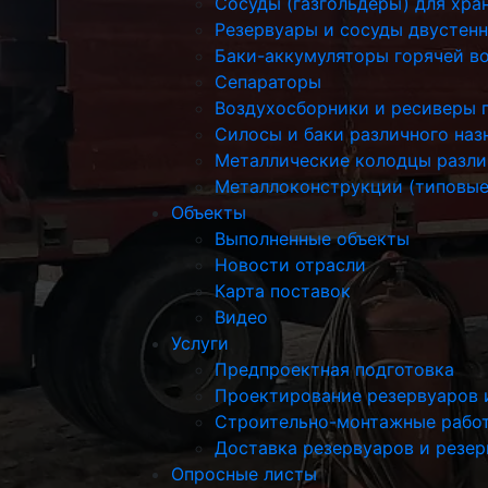
Сосуды (газгольдеры) для хра
Резервуары и сосуды двустен
Баки-аккумуляторы горячей в
Сепараторы
Воздухосборники и ресиверы 
Силосы и баки различного наз
Металлические колодцы разли
Металлоконструкции (типовые
Объекты
Выполненные объекты
Новости отрасли
Карта поставок
Видео
Услуги
Предпроектная подготовка
Проектирование резервуаров 
Строительно-монтажные рабо
Доставка резервуаров и резе
Опросные листы