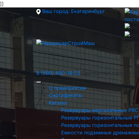
]]
Ваш город:
Екатеринбург
пост
Изгот
строи
парк
8 (800) 600-18-22
Бесплатная горячая л
О предприятии
Сертификаты
Каталог
Резервуары вертикальные РВС
Резервуары горизонтальные Р
Резервуары горизонтальные п
Емкости подземные дренажны