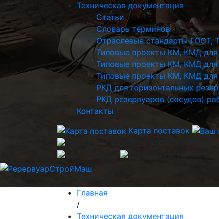
Техническая документация
Статьи
Словарь терминов
Отраслевые стандарты ГОСТ, 
Типовые проекты КМ, КМД для
Типовые проекты КМ, КМД для
Типовые проекты КМ, КМД для 
РКД для горизонтальных резе
РКД резервуаров (сосудов) р
Контакты
Карта поставок
ПН-ПТ с 8.00 до 17.00 по МСК СБ,
Главная
/
Техническая документация