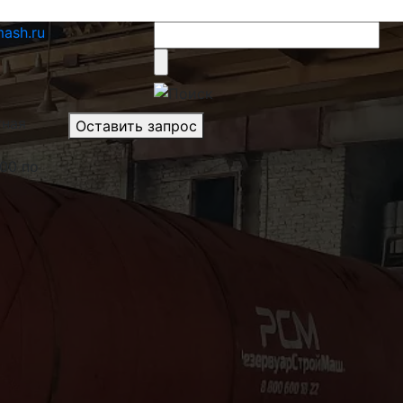
ash.ru
тная
Оставить запрос
.00 по