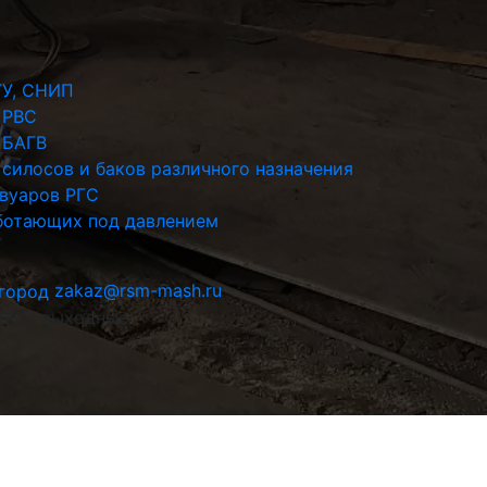
ТУ, СНИП
 РВС
 БАГВ
силосов и баков различного назначения
рвуаров РГС
аботающих под давлением
zakaz@rsm-mash.ru
 ВС - выходные