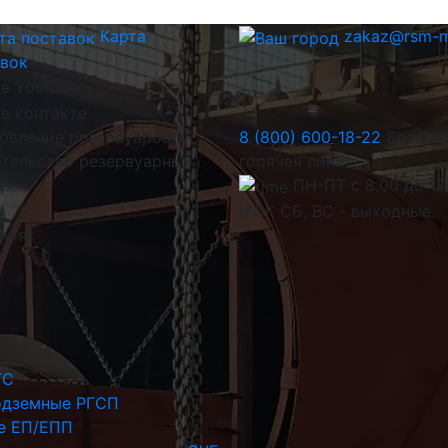
Карта
zakaz@rsm-m
авок
овление резервуаров и
8 (800) 600-18-22
Беспла
тельство резервуарных
горячая линия
ов
ПН-ПТ с 8.00 до 17
МСК СБ, ВС - выходные
иния
ГС
одземные РГСП
е ЕП/ЕПП