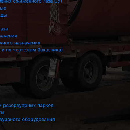
нения сжиженного газа СУГ
ные
оды
газа
начения
чного назначения
 и по чертежам Заказчика)
и резервуарных парков
ты
рвуарного оборудования