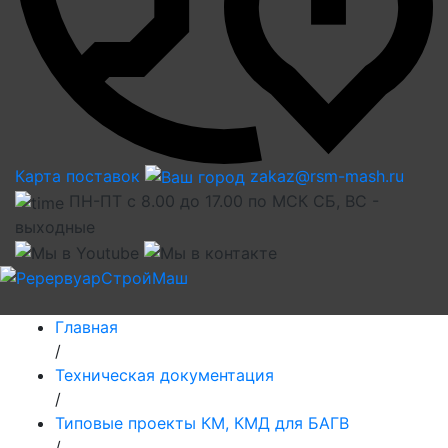
Карта поставок
zakaz@rsm-mash.ru
ПН-ПТ с 8.00 до 17.00 по МСК СБ, ВС -
выходные
Главная
/
Техническая документация
/
Типовые проекты КМ, КМД для БАГВ
/